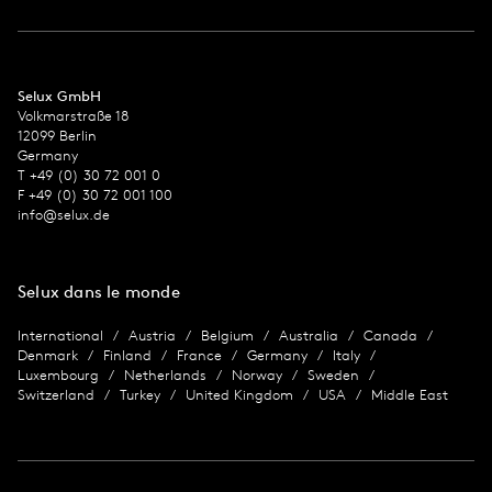
Selux GmbH
Volkmarstraße 18
12099 Berlin
Germany
T +49 (0) 30 72 001 0
F +49 (0) 30 72 001 100
info@selux.de
Selux dans le monde
International
Austria
Belgium
Australia
Canada
Denmark
Finland
France
Germany
Italy
Luxembourg
Netherlands
Norway
Sweden
Switzerland
Turkey
United Kingdom
USA
Middle East