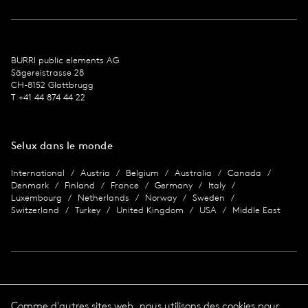
BURRI public ele­ments AG
Sägereis­trasse 28
CH-8152 Glat­tbrugg
T +41 44 874 44 22
Selux dans le monde
International
Austria
Belgium
Australia
Canada
Denmark
Finland
France
Germany
Italy
Luxembourg
Netherlands
Norway
Sweden
Switzerland
Turkey
United Kingdom
USA
Middle East
Imprimer
Comme d'autres sites web, nous utilisons des cookies pour