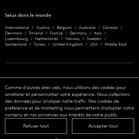
Selux dans le monde
International
Austria
Belgium
Australia
Canada
Denmark
Finland
France
Germany
Italy
Luxembourg
Netherlands
Norway
Sweden
Switzerland
Turkey
United Kingdom
USA
Middle East
Imprimer
Comme d'autres sites web, nous utilisons des cookies pour
améliorer et personnaliser votre expérience. Nous collectons
Protection des données
Impression
des données pour analyser notre trafic. Nos cookies de
Conditions Générales de Vente
préférence et de marketing nous permettent d'adapter notre
© 2026 Selux
contenu et nos annonces aux intérêts de notre public.
Refuser tout
Accepter tout
Langue
En haut