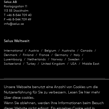
Selux AB
Roslagsgatan 11
113 55 Stockholm
T +46 8-544 709 40
F +46 8-544 709 49
info@selux.se
Selux Weltweit
International
Austria
Belgium
Australia
Canada
Denmark
Finland
France
Germany
Italy
Luxembourg
Netherlands
Norway
Sweden
Switzerland
Turkey
United Kingdom
USA
Middle East
Unsere Webseite benutzt eine Anzahl von Cookies um die
Nutzererfahrung für Sie zu verbessern. Lesen Sie hier mehr
Impressum
über diese cookies.
Wenn Sie ablehnen, werden Ihre Informationen beim Besuch
Datenschutz
Impressum
dieser Website nicht erfasst. Ein einzelnes Cookie wird in