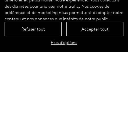
des données pour analyser notre trafic. Nos cookies de
préférence et de marketing nous permettent d'adapter notre
contenu et nos annonces aux intérêts de notre public.
Refuser tout
Accepter tout
Plus d'options
Yloo
Données techniques
Circular light profiles
Grâce à ses optiques précises,
Yloo
n’émet aucune lumière
perturbatrice et protège le ciel