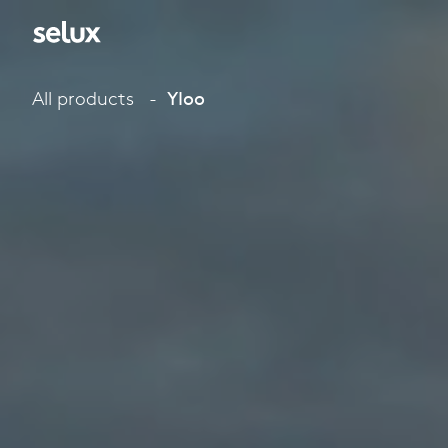
All products
Yloo