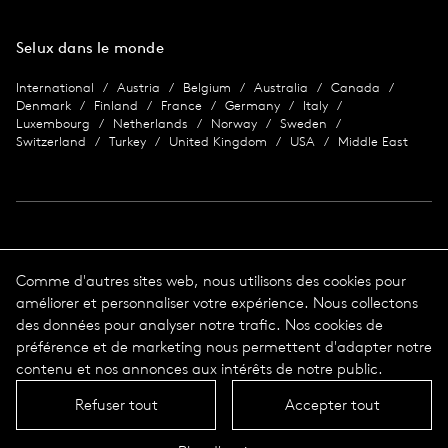
Selux dans le monde
International
Austria
Belgium
Australia
Canada
Denmark
Finland
France
Germany
Italy
Luxembourg
Netherlands
Norway
Sweden
Switzerland
Turkey
United Kingdom
USA
Middle East
Imprimer
Comme d'autres sites web, nous utilisons des cookies pour
améliorer et personnaliser votre expérience. Nous collectons
Protection des données
Impression
des données pour analyser notre trafic. Nos cookies de
Conditions Générales de Vente
préférence et de marketing nous permettent d'adapter notre
© 2026 Selux
contenu et nos annonces aux intérêts de notre public.
Refuser tout
Accepter tout
Langue
En haut