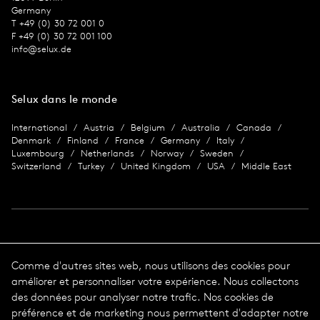
Germany
T +49 (0) 30 72 001 0
F +49 (0) 30 72 001 100
info@selux.de
Selux dans le monde
International
Austria
Belgium
Australia
Canada
Denmark
Finland
France
Germany
Italy
Luxembourg
Netherlands
Norway
Sweden
Switzerland
Turkey
United Kingdom
USA
Middle East
Imprimer
Comme d'autres sites web, nous utilisons des cookies pour
améliorer et personnaliser votre expérience. Nous collectons
Protection des données
Impression
des données pour analyser notre trafic. Nos cookies de
Conditions Générales de Vente
préférence et de marketing nous permettent d'adapter notre
© 2026 Selux