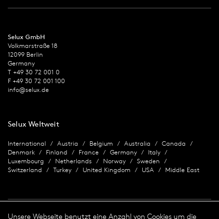
Selux GmbH
Volkmarstraße 18
12099 Berlin
Germany
T +49 30 72 001 0
F +49 30 72 001 100
info@selux.de
Selux Weltweit
International
Austria
Belgium
Australia
Canada
Denmark
Finland
France
Germany
Italy
Luxembourg
Netherlands
Norway
Sweden
Switzerland
Turkey
United Kingdom
USA
Middle East
Unsere Webseite benutzt eine Anzahl von Cookies um die