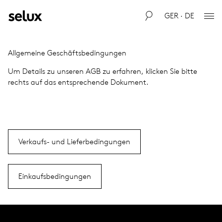
GER · DE
All­ge­meine Geschäfts­be­din­gun­gen
Um Details zu unse­ren AGB zu erfah­ren, kli­cken Sie bitte
rechts auf das ent­spre­chende Doku­ment.
Verkaufs- und Lieferbedingungen
Einkaufsbedingungen