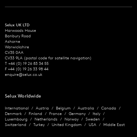
Selux UK LTD
Harwoods House
Banbury Road
Ashorne
Warwickshire
CV35 0AA
CV33 9LA (postal code for satellite navigation)
T +44 (0) 19 26 83 34 55
F +44 (0) 19 26 33 98 44
enquire@selux.co.uk
Selux Worldwide
International
Austria
Belgium
Australia
Canada
Denmark
Finland
France
Germany
Italy
Luxembourg
Netherlands
Norway
Sweden
Switzerland
Turkey
United Kingdom
USA
Middle East