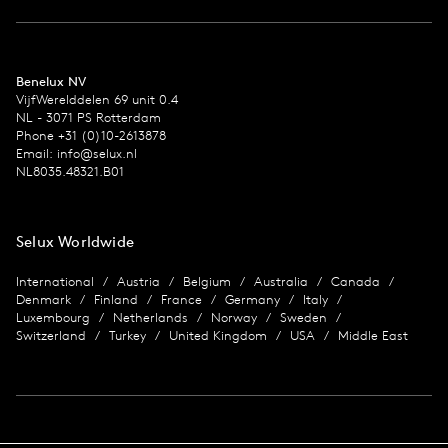
Benelux NV
VijfWerelddelen 69 unit 0.4
NL - 3071 PS Rotterdam
Phone +31 (0)10-2613878
Email:
info@selux.nl
NL8035.48321.B01
Selux Worldwide
International
Austria
Belgium
Australia
Canada
Denmark
Finland
France
Germany
Italy
Luxembourg
Netherlands
Norway
Sweden
Switzerland
Turkey
United Kingdom
USA
Middle East