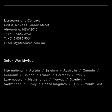
Litesource and Controls
Unit 8, 69-73 O’Riordan Street
Alexandria, NSW 2015
T: +61 2 9669 6976
T: +61 3 8393 9361
E:
selux@litesource.com.au
Selux Worldwide
International
Austria
Belgium
Australia
Canada
Denmark
Finland
France
Germany
Italy
Luxembourg
Netherlands
Norway
Sweden
Switzerland
Turkey
United Kingdom
USA
Middle East