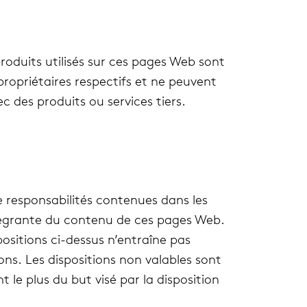
­duits uti­li­sés sur ces pages Web sont
­prié­taires res­pec­tifs et ne peuvent
ec des pro­duits ou ser­vices tiers.
 res­pon­sa­bi­li­tés conte­nues dans les
inté­grante du contenu de ces pages Web.
po­si­tions ci-dessus n’entraîne pas
tions. Les dis­po­si­tions non valables sont
t le plus du but visé par la dis­po­si­tion