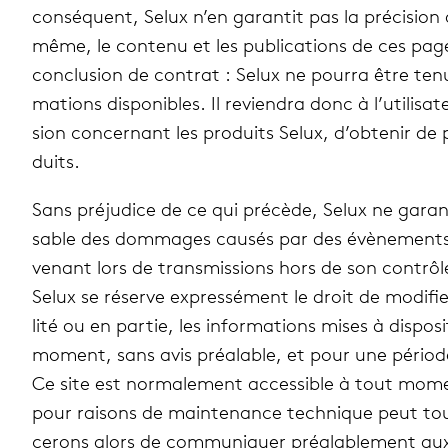
consé­quent, Selux n’en garan­tit pas la pré­ci­sion
même, le contenu et les publi­ca­tions de ces pag
conclu­sion de contrat : Selux ne pourra être tenu 
ma­tions dis­po­nibles. Il revien­dra donc à l’utili
sion concer­nant les pro­duits Selux, d’obtenir de 
duits.
Sans pré­ju­dice de ce qui pré­cède, Selux ne gara
sable des dom­mages causés par des évè­ne­ments
ve­nant lors de trans­mis­sions hors de son contrôl
Selux se réserve expres­sé­ment le droit de modi­fi
lité ou en partie, les infor­ma­tions mises à dis­po­s
moment, sans avis préa­lable, et pour une période 
Ce site est nor­ma­le­ment acces­sible à tout moment
pour rai­sons de main­te­nance tech­nique peut tou­
ce­rons alors de com­mu­ni­quer préa­la­ble­ment aux 