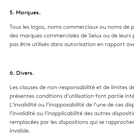
5. Marques.
Tous les logos, noms com­mer­ciaux ou noms de pro
des marques com­mer­ciales de Selux ou de leurs pro
pas être uti­li­sés dans auto­ri­sa­tion en rap­port av
6. Divers.
Les clauses de non-res­pon­sa­bi­lité et de limites de
pré­sentes condi­tions d’utilisation font partie 
L’invalidité ou l’inopposabilité de l’une de ces dis­
l’invalidité ou l’inapplicabilité des autres dis­po­si­
rem­pla­cées par les dis­po­si­tions qui se rap­prochen
inva­lide.