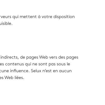
­veurs qui mettent à votre dis­po­si­tion
­sible.
u indi­rects, de pages Web vers des pages
 des conte­nus qui ne sont pas sous le
ucune influence. Selux n’est en aucun
es Web liées.