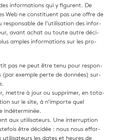
 des infor­ma­tions qui y figurent. De
es Web ne consti­tuent pas une offre de
res­pon­sable de l’utilisation des infor­
sateur, avant achat ou toute autre déci­
plus amples infor­ma­tions sur les pro­
n­tit pas ne peut être tenu pour res­pon­
 (par exemple perte de don­nées) sur­
e.
er, mettre à jour ou sup­pri­mer, en tota­
i­tion sur le site, à n’importe quel
indé­ter­mi­née.
 aux uti­li­sa­teurs. Une inter­rup­tion
te­fois être déci­dée : nous nous effor­
uti­li­sa­teurs les dates et heures de