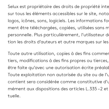
Selux est pro­prié­taire des droits de pro­priété inte
sur tous les élé­ments acces­sibles sur le site, no
logos, icônes, sons, logi­ciels. Les infor­ma­tions f
ment être télé­char­gées, copiées, uti­li­sées sans 
per­son­nelle. Plus par­ti­cu­liè­re­ment, l’utilisate
tion les droits d’auteurs et autre marques sur les
Toute autre uti­li­sa­tion, copies à des fins com­mer­
tiers, modi­fi­ca­tions à des fins propres ou tierce
être faite qu’avec une auto­ri­sa­tion écrite préa­la
Toute exploi­ta­tion non auto­ri­sée du site ou de l
contient sera consi­dé­rée comme consti­tu­tive d’u
mé­ment aux dis­po­si­tions des articles L.335 – 2 et
tuelle.