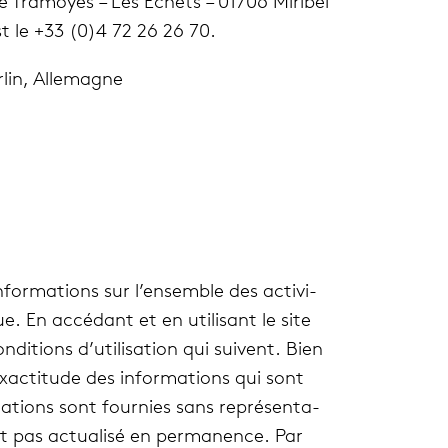
e Tra­moyes – Les Echets – 01706 Miri­bel
t le +33 (0)4 72 26 26 70.
rlin, Alle­magne
for­ma­tions sur l’ensemble des acti­vi­
e. En accé­dant et en uti­li­sant le site
ndi­tions d’utilisation qui suivent. Bien
exactitude des infor­ma­tions qui sont
ma­tions sont four­nies sans repré­sen­ta­
 pas actua­lisé en per­ma­nence. Par