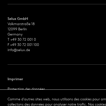
Selux GmbH
Volkmarstraße 18
12099 Berlin
Germany
T +49 30 72 001 0
F +49 30 72 001 100
info@selux.de
Imprimer
Protection des données
Impression
Comme d'autres sites web, nous utilisons des cookies pour amé
Conditions Générales de Vente
collectons des données pour analyser notre trafic. Nos cooki
© 2026 Selux