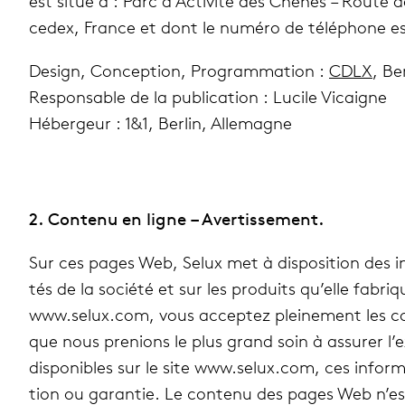
est situé à : Parc d’Activité des Chênes – Route d
cedex, France et dont le numéro de télé­phone es
Design, Concep­tion, Programmation :
CDLX
, Be
Res­pon­sable de la publi­ca­tion : Lucile Vicaigne
Héber­geur : 1&1, Berlin, Alle­magne
2. Contenu en ligne – Aver­tis­se­ment.
Sur ces pages Web, Selux met à dis­po­si­tion des in
tés de la société et sur les pro­duits qu’elle fabriqu
www​.selux​.com, vous accep­tez plei­ne­ment les co
que nous pre­nions le plus grand soin à assu­rer l’
dis­po­nibles sur le site www​.selux​.com, ces infor­
tion ou garan­tie. Le contenu des pages Web n’est