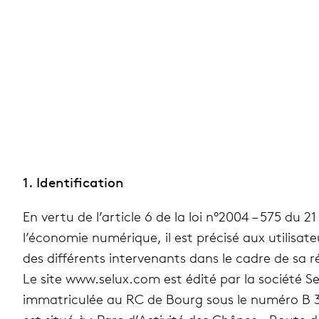
1. Iden­ti­fi­ca­tion
En vertu de l’article 6 de la loi n°2004 – 575 du 
l’économie numé­rique, il est pré­cisé aux uti­li­sa­
des dif­fé­rents inter­ve­nants dans le cadre de sa réa
Le site www​.selux​.com est édité par la société Se
imma­tri­cu­lée au RC de Bourg sous le numéro B 