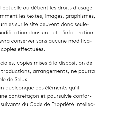
l­lec­tuelle ou détient les droits d’usage
tam­ment les textes, images, gra­phismes,
our­nies sur le site peuvent donc seule­
modi­fi­ca­tion dans un but d’information
ur devra conser­ver sans aucune modi­fi­ca­
 copies effec­tuées.
ciales, copies mises à la dis­po­si­tion de
s, tra­duc­tions, arran­ge­ments, ne pourra
ble de Selux.
’un quel­conque des élé­ments qu’il
ne contre­fa­çon et pour­sui­vie confor­
 sui­vants du Code de Pro­priété Intel­lec­