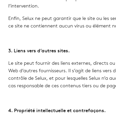
l’intervention.
Enfin, Selux ne peut garan­tir que le site ou les ser
ce site ne contiennent aucun virus ou élé­ment nui
3. Liens vers d’autres sites.
Le site peut four­nir des liens externes, directs o
Web d’autres four­nis­seurs. Il s’agit de liens vers
contrôle de Selux, et pour les­quelles Selux n’a a
cas res­pon­sable de ces conte­nus tiers ou de pag
4. Pro­priété intel­lec­tuelle et contre­fa­çons.