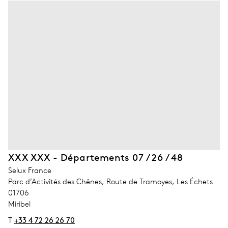
XXX XXX - Départements 07 / 26 / 48
address_company
Selux France
address_street_1
Parc d’Activités des Chênes, Route de Tramoyes, Les Échets
address_zip_code
01706
address_city
Miribel
T
+33 4 72 26 26 70