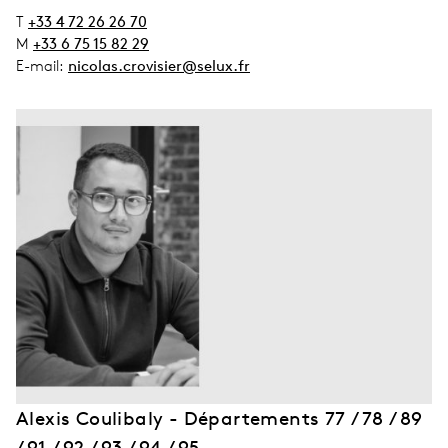
T
+33 4 72 26 26 70
M
+33 6 75 15 82 29
E-mail:
nicolas.crovisier@selux.fr
Alexis Coulibaly - Départements 77 / 78 / 89
/ 91 / 92 / 93 / 94 / 95