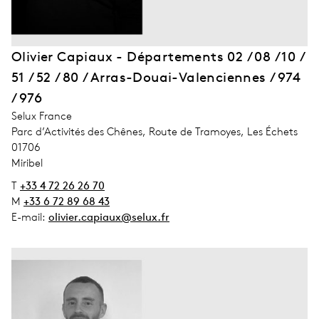
Olivier Capiaux - Départements 02 / 08 / 10 /
51 / 52 / 80 / Arras-Douai-Valenciennes / 974
/ 976
address_company
Selux France
address_street_1
Parc d’Activités des Chênes, Route de Tramoyes, Les Échets
address_zip_code
01706
address_city
Miribel
T
+33 4 72 26 26 70
M
+33 6 72 89 68 43
E-mail:
olivier.capiaux@selux.fr