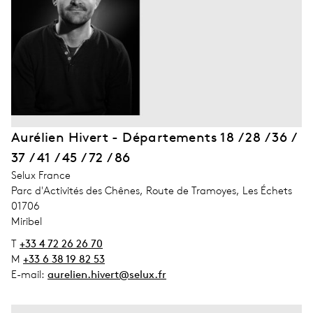
Aurélien Hivert - Départements 18 / 28 / 36 /
37 / 41 / 45 / 72 / 86
address_company
Selux France
address_street_1
Parc d'Activités des Chênes, Route de Tramoyes, Les Échets
address_zip_code
01706
address_city
Miribel
T
+33 4 72 26 26 70
M
+33 6 38 19 82 53
E-mail:
aurelien.hivert@selux.fr