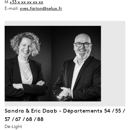
M
+33 x xx xx xx xx
E-mail:
yves.farion@selux.fr
Sandra & Eric Daab - Départements 54 / 55 /
57 / 67 / 68 / 88
address_company
Dé-Light