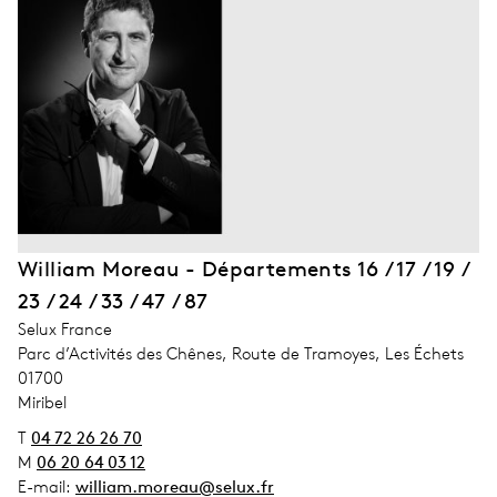
William Moreau - Départements 16 / 17 / 19 /
23 / 24 / 33 / 47 / 87
address_company
Selux France
address_street_1
Parc d’Activités des Chênes, Route de Tramoyes, Les Échets
address_zip_code
01700
address_city
Miribel
T
04 72 26 26 70
M
06 20 64 03 12
E-mail:
william.moreau@selux.fr