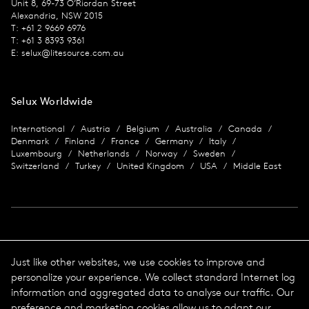
Unit 8, 69-73 O’Riordan Street
Alexandria, NSW 2015
T: +61 2 9669 6976
T: +61 3 8393 9361
E:
selux@litesource.com.au
Selux Worldwide
International
Austria
Belgium
Australia
Canada
Denmark
Finland
France
Germany
Italy
Luxembourg
Netherlands
Norway
Sweden
Switzerland
Turkey
United Kingdom
USA
Middle East
Imprint
Just like other websites, we use cookies to improve and
personalize your experience. We collect standard Internet log
Data protection
Imprint
information and aggregated data to analyse our traffic. Our
Terms & Conditions
preference and marketing cookies allow us to adapt our