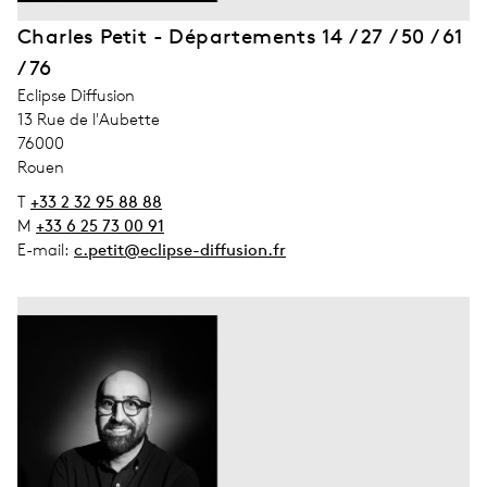
Charles Petit - Départements 14 / 27 / 50 / 61
/ 76
address_company
Eclipse Diffusion
address_street_1
13 Rue de l'Aubette
address_zip_code
76000
address_city
Rouen
T
+33 2 32 95 88 88
M
+33 6 25 73 00 91
E-mail:
c.petit@eclipse-diffusion.fr