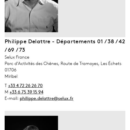
Philippe Delattre - Départements 01 / 38 / 42
/ 69 / 73
address_company
Selux France
address_street_1
Parc d’Activités des Chênes, Route de Tramoyes, Les Échets
address_zip_code
01706
address_city
Miribel
T
+33 4 72 26 26 70
M
+33 6 75 39 15 94
E-mail:
philippe.delattre@selux.fr