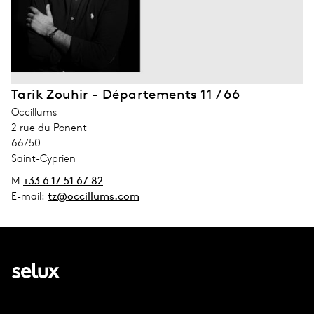
Tarik Zouhir - Départements 11 / 66
address_company
Occillums
address_street_1
2 rue du Ponent
address_zip_code
66750
address_city
Saint-Cyprien
M
+33 6 17 51 67 82
E-mail:
tz@occillums.com