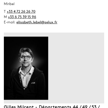
address_city
Miribel
T
+33 4 72 26 26 70
M
+33 6 75 39 15 96
E-mail:
elisabeth.lebel@selux.fr
Gilles Milcent - Départements 44 / 49 / 53 /