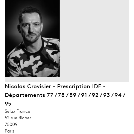
Nicolas Crovisier - Prescription IDF -
Départements 77 / 78 / 89 / 91 / 92 / 93 / 94 /
95
address_company
Selux France
address_street_1
52 rue Richer
address_zip_code
75009
address_city
Paris