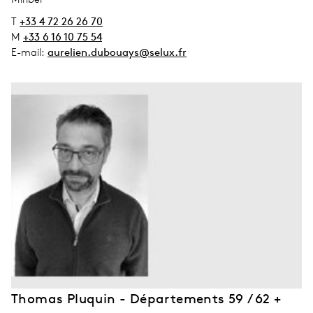
T
+33 4 72 26 26 70
M
+33 6 16 10 75 54
E-mail:
aurelien.dubouays@selux.fr
Thomas Pluquin - Départements 59 / 62 +