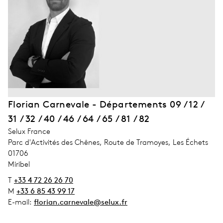
Florian Carnevale - Départements 09 / 12 /
31 / 32 / 40 / 46 / 64 / 65 / 81 / 82
address_company
Selux France
address_street_1
Parc d'Activités des Chênes, Route de Tramoyes, Les Échets
address_zip_code
01706
address_city
Miribel
T
+33 4 72 26 26 70
M
+33 6 85 43 99 17
E-mail:
florian.carnevale@selux.fr