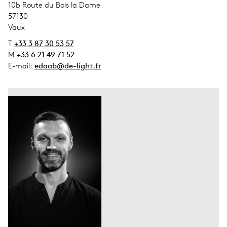
address_street_1
10b Route du Bois la Dame
address_zip_code
57130
address_city
Vaux
T
+33 3 87 30 53 57
M
+33 6 21 49 71 52
E-mail:
edaab@de-light.fr