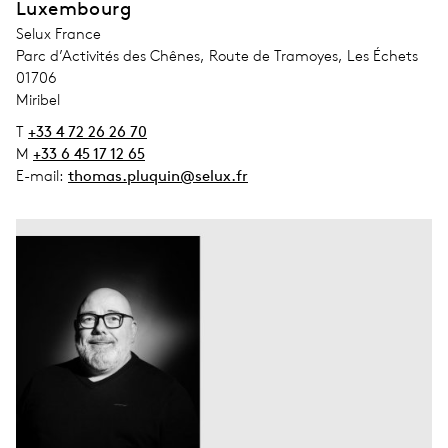
Luxembourg
address_company
Selux France
address_street_1
Parc d’Activités des Chênes, Route de Tramoyes, Les Échets
address_zip_code
01706
address_city
Miribel
T
+33 4 72 26 26 70
M
+33 6 45 17 12 65
E-mail:
thomas.pluquin@selux.fr