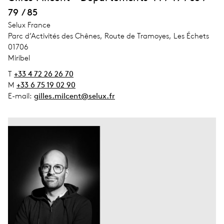
79 / 85
address_company
Selux France
address_street_1
Parc d’Activités des Chênes, Route de Tramoyes, Les Échets
address_zip_code
01706
address_city
Miribel
T
+33 4 72 26 26 70
M
+33 6 75 19 02 90
E-mail:
gilles.milcent@selux.fr