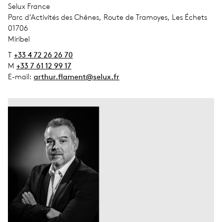
address_company
Selux France
address_street_1
Parc d’Activités des Chênes, Route de Tramoyes, Les Échets
address_zip_code
01706
address_city
Miribel
T
+33 4 72 26 26 70
M
+33 7 61 12 99 17
E-mail:
arthur.flament@selux.fr