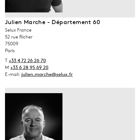
Julien Marche - Département 60
address_company
Selux France
address_street_1
52 rue Richer
address_zip_code
75009
address_city
Paris
T
+33 4 72 26 26 70
M
+33 6 28 95 69 20
E-mail:
julien.marche@selux.fr