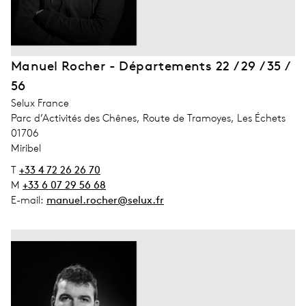
Manuel Rocher - Départements 22 / 29 / 35 /
56
address_company
Selux France
address_street_1
Parc d’Activités des Chênes, Route de Tramoyes, Les Échets
address_zip_code
01706
address_city
Miribel
T
+33 4 72 26 26 70
M
+33 6 07 29 56 68
E-mail:
manuel.rocher@selux.fr