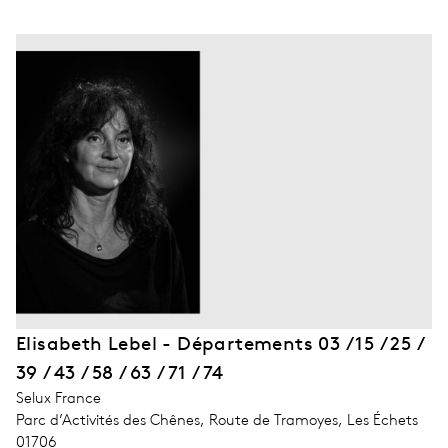
Elisabeth Lebel - Départements 03 / 15 / 25 /
39 / 43 / 58 / 63 / 71 / 74
address_company
Selux France
address_street_1
Parc d’Activités des Chênes, Route de Tramoyes, Les Échets
address_zip_code
01706