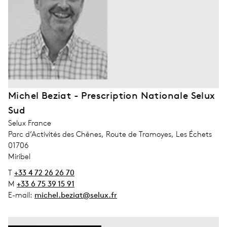
Michel Beziat - Prescription Nationale Selux
Sud
address_company
Selux France
address_street_1
Parc d’Activités des Chênes, Route de Tramoyes, Les Échets
address_zip_code
01706
address_city
Miribel
T
+33 4 72 26 26 70
M
+33 6 75 39 15 91
E-mail:
michel.beziat@selux.fr