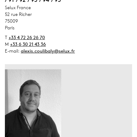
address_company
Selux France
address_street_1
52 rue Richer
address_zip_code
75009
address_city
Paris
T
+33 4 72 26 26 70
M
+33 6 30 21 43 36
E-mail:
alexis.coulibaly@selux.fr