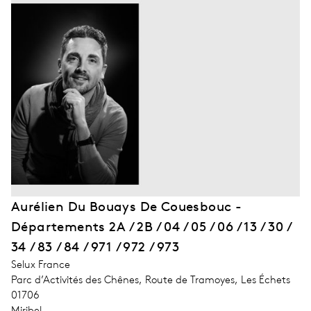
Aurélien Du Bouays De Couesbouc -
Départements 2A / 2B / 04 / 05 / 06 / 13 / 30 /
34 / 83 / 84 / 971 / 972 / 973
address_company
Selux France
address_street_1
Parc d’Activités des Chênes, Route de Tramoyes, Les Échets
address_zip_code
01706
address_city
Miribel