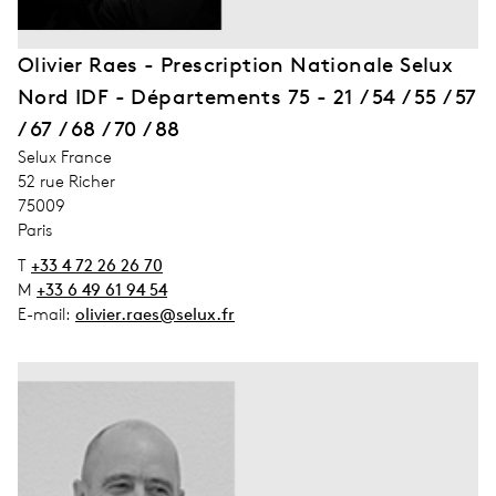
Olivier Raes - Prescription Nationale Selux
Nord IDF - Départements 75 - 21 / 54 / 55 / 57
/ 67 / 68 / 70 / 88
address_company
Selux France
address_street_1
52 rue Richer
address_zip_code
75009
address_city
Paris
T
+33 4 72 26 26 70
M
+33 6 49 61 94 54
E-mail:
olivier.raes@selux.fr