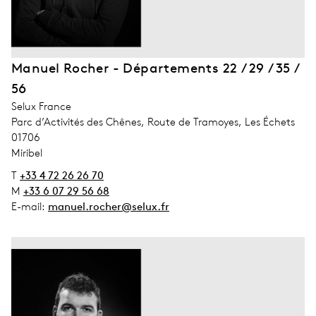
Manuel Rocher - Départements 22 / 29 / 35 /
56
address_company
Selux France
address_street_1
Parc d’Activités des Chênes, Route de Tramoyes, Les Échets
address_zip_code
01706
address_city
Miribel
T
+33 4 72 26 26 70
M
+33 6 07 29 56 68
E-mail:
manuel.rocher@selux.fr