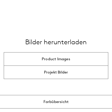
LED
Zubehörkategorie
…
Mast
alle anzeigen
Ausleger
…
alle anzeigen
Bilder herunterladen
Product Images
Projekt Bilder
Farbübersicht