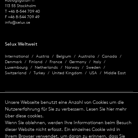
Roslagsgatan 11
113 55 Stockholm
T +46 8-544 709 40
F +46 8-544 709 49
info@selux.se
Selux Weltweit
International
Austria
Belgium
Australia
Canada
Denmark
Finland
France
Germany
Italy
Luxembourg
Netherlands
Norway
Sweden
Switzerland
Turkey
United Kingdom
USA
Middle East
Unsere Webseite benutzt eine Anzahl von Cookies um die
Nutzererfahrung für Sie zu verbessern. Lesen Sie hier mehr
Impressum
über diese cookies.
Wenn Sie ablehnen, werden Ihre Informationen beim Besuch
Datenschutz
Impressum
dieser Website nicht erfasst. Ein einzelnes Cookie wird in
Allgemeine Geschäftsbedingungen
Ihrem Browser verwendet, um daran zu erinnern, dass Sie