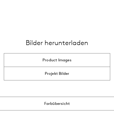
LED
Zubehörkategorie
…
Mast
alle anzeigen
Ausleger
…
alle anzeigen
Bilder herunterladen
Product Images
Projekt Bilder
Farbübersicht