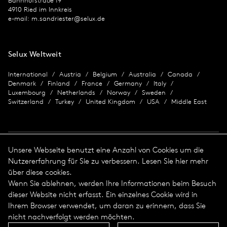
Bahnhofstraße 19
4910 Ried im Innkreis
e-mail:
m.sandriester@selux.de
Selux Weltweit
International
Austria
Belgium
Australia
Canada
Denmark
Finland
France
Germany
Italy
Luxembourg
Netherlands
Norway
Sweden
Switzerland
Turkey
United Kingdom
USA
Middle East
Unsere Webseite benutzt eine Anzahl von Cookies um die
Nutzererfahrung für Sie zu verbessern. Lesen Sie hier mehr
Impressum
über diese cookies.
Wenn Sie ablehnen, werden Ihre Informationen beim Besuch
Datenschutz
Impressum
dieser Website nicht erfasst. Ein einzelnes Cookie wird in
Allgemeine Geschäftsbedingungen
Ihrem Browser verwendet, um daran zu erinnern, dass Sie
© 2026 Selux
nicht nachverfolgt werden möchten.