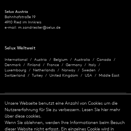
Selux Austria
Bahnhofstraße 19
4910 Ried im Innkreis
e-mail:
m.sandriester@selux.de
Selux Weltweit
International
Austria
Belgium
Australia
Canada
Denmark
Finland
France
Germany
Italy
Luxembourg
Netherlands
Norway
Sweden
Switzerland
Turkey
United Kingdom
USA
Middle East
Unsere Webseite benutzt eine Anzahl von Cookies um die
Nutzererfahrung für Sie zu verbessern. Lesen Sie hier mehr
Impressum
über diese cookies.
Wenn Sie ablehnen, werden Ihre Informationen beim Besuch
Datenschutz
Impressum
dieser Website nicht erfasst. Ein einzelnes Cookie wird in