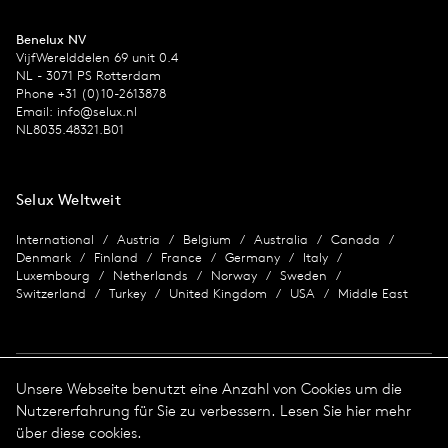
Benelux NV
VijfWerelddelen 69 unit 0.4
NL - 3071 PS Rotterdam
Phone +31 (0)10-2613878
Email:
info@selux.nl
NL8035.48321.B01
Selux Weltweit
International
Austria
Belgium
Australia
Canada
Denmark
Finland
France
Germany
Italy
Luxembourg
Netherlands
Norway
Sweden
Switzerland
Turkey
United Kingdom
USA
Middle East
Unsere Webseite benutzt eine Anzahl von Cookies um die
Nutzererfahrung für Sie zu verbessern. Lesen Sie hier mehr
Impressum
über diese cookies.