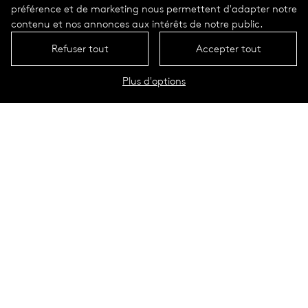
préférence et de marketing nous permettent d'adapter notre
contenu et nos annonces aux intérêts de notre public.
Refuser tout
Accepter tout
Plus d'options
DATE
25. Janvier 2023 – 14:00 CEST
Trouver un équilibre entre une bonne conception du paysage
et la protection d'un ciel noir est un nouveau défi. Comment
prendre en compte ces deux aspects différents lors de la
conception d'espaces urbains ? Avec des experts de
l'aménagement paysager et d'une ville certifiée "Dark Sky",
nous souhaitons apporter un éclairage professionnel sur la
manière dont ces deux aspects peuvent être réunis pour