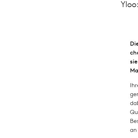
Yloo
Di
cha
si
Ma
Ihr
ge­
da
Qua
Bes
an 