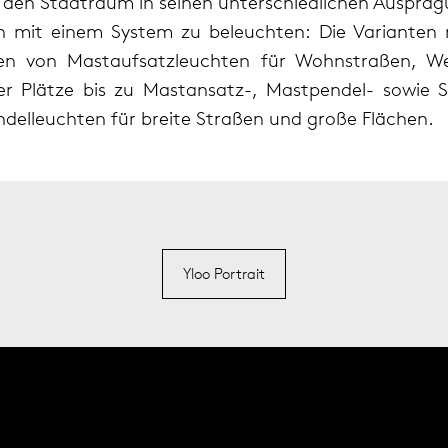
 den Stadt­raum in seinen unter­schied­li­chen Aus­prä­
n mit einem System zu beleuch­ten: Die Vari­an­ten r
en von Mast­auf­satz­leuch­ten für Wohn­stra­ßen, W
r Plätze bis zu Mas­t­an­satz-, Mast­pen­del- sowie S
­del­leuch­ten für breite Stra­ßen und große Flä­chen.
Yloo Portrait