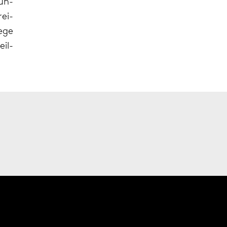
gun­
ei­
ege
eil­