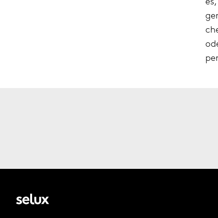
es,
ge
ch
ode
pen