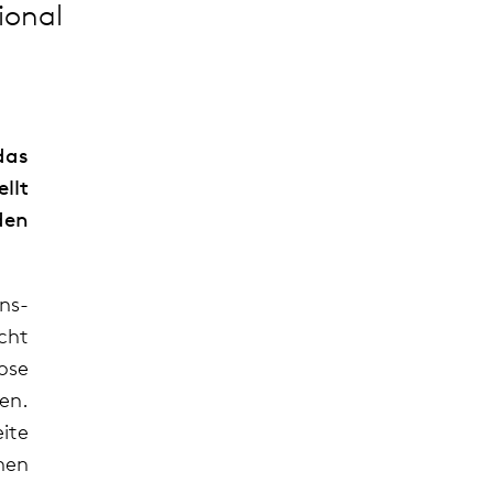
ional
das
ellt
den
ons­
icht
ose
hen.
eite
chen