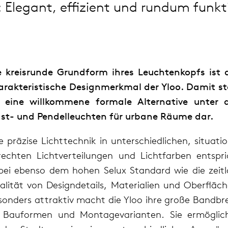
: Elegant, effizient und rundum funkt
e kreis­runde Grund­form ihres Leuch­ten­kopfs ist 
­rak­te­ris­ti­sche Desi­gn­merk­mal der Yloo. Damit st
e eine will­kom­mene for­male Alter­na­tive unter 
st- und Pen­del­leuch­ten für urbane Räume dar.
e prä­zise Licht­tech­nik in unter­schied­li­chen, situa­ti­
rech­ten Licht­ver­tei­lun­gen und Licht­far­ben ent­spr
bei ebenso dem hohen Selux Stan­dard wie die zeit­l
­li­tät von Desi­gn­de­tails, Mate­ria­lien und Ober­flä­c
on­ders attrak­tiv macht die Yloo ihre große Band­br
Bau­for­men und Mon­ta­ge­va­ri­an­ten. Sie ermög­li­