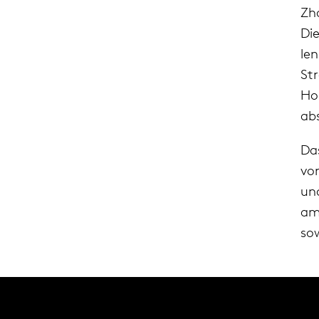
Zh
Di
le
St
Ho
ab
Da
vo
un
am
so