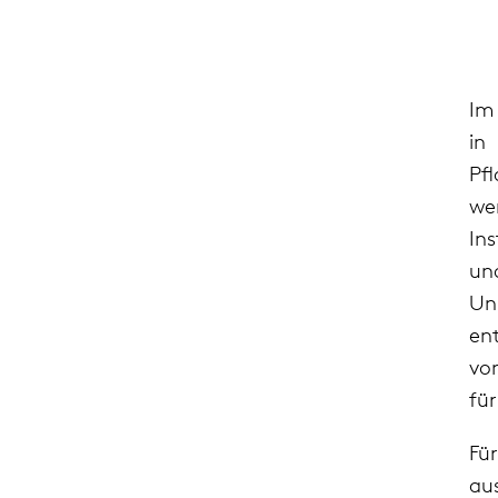
Im
in
Pf
we
In
un
Un
en
vo
fü
Fü
au