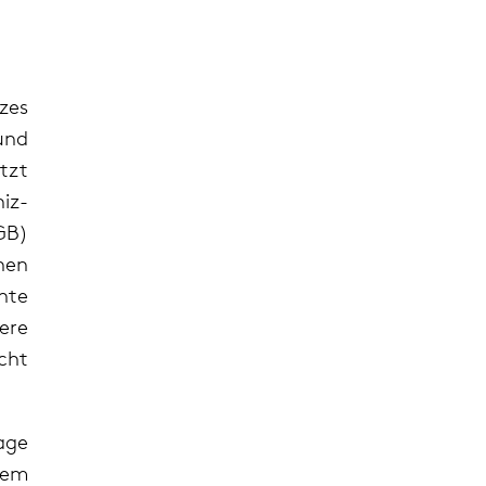
zes
und
tzt
iz-
GB)
hen
hte
ere
cht
age
nem