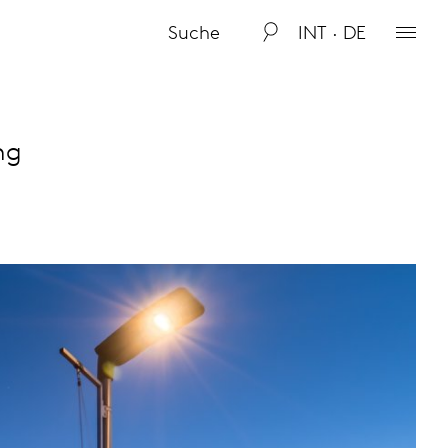
INT · DE
ng