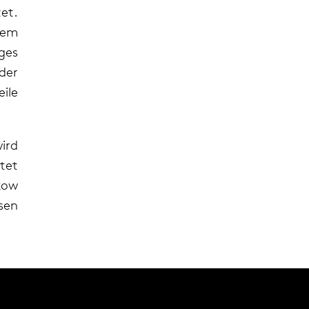
et.
tem
ges
der
ile
ird
tet
kow
sen