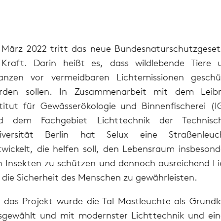
 März 2022 tritt das neue Bundesnaturschutzgeset
 Kraft. Darin heißt es, dass wildlebende Tiere 
lanzen vor vermeidbaren Lichtemissionen geschü
rden sollen. In Zusammenarbeit mit dem Leibn
stitut für Gewässerökologie und Binnenfischerei (I
d dem Fachgebiet Lichttechnik der Technisc
iversität Berlin hat Selux eine Straßenleuc
twickelt, die helfen soll, den Lebensraum insbesond
n Insekten zu schützen und dennoch ausreichend Li
r die Sicherheit des Menschen zu gewährleisten.
r das Projekt wurde die Tal Mastleuchte als Grundl
sgewählt und mit modernster Lichttechnik und ei