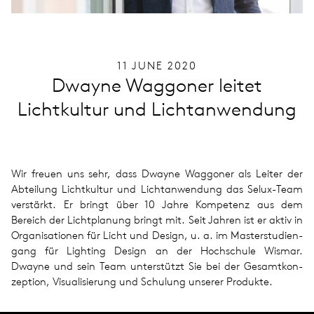
11 JUNE 2020
Dwayne Waggoner leitet
Lichtkultur und Lichtanwendung
Wir freuen uns sehr, dass Dwayne Wag­go­ner als Leiter der
Abtei­lung Licht­kul­tur und Licht­an­wen­dung das Selux-Team
ver­stärkt. Er bringt über 10 Jahre Kom­pe­tenz aus dem
Bereich der Licht­pla­nung bringt mit. Seit Jahren ist er aktiv in
Orga­ni­sa­tio­nen für Licht und Design, u. a. im Mas­ter­stu­di­en­
gang für Light­ing Design an der Hoch­schule Wismar.
Dwayne und sein Team unter­stützt Sie bei der Gesamt­kon­
zep­tion, Visua­li­sie­rung und Schu­lung unse­rer Pro­dukte.