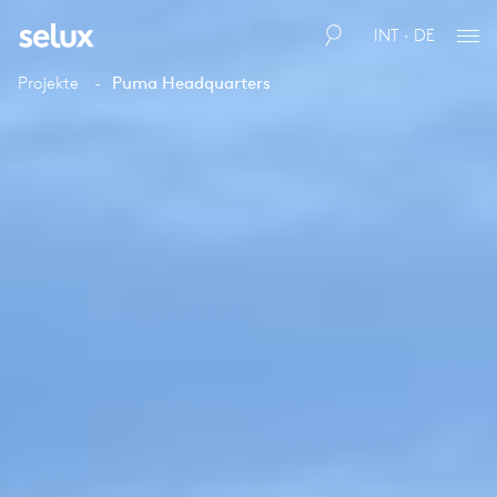
INT · DE
Projekte
Puma Headquarters