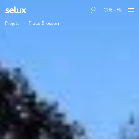
CHE · FR
Projets
Place Brosson