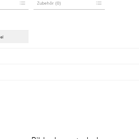
Zubehör
(
0
)
el
Lichtverteilung
Lumen
asymm. Straße
3300 lm
…
asymm. Flood
alle anzeigen
symm.
…
alle anzeigen