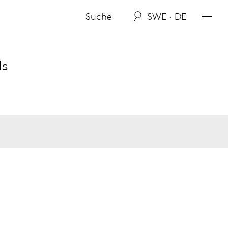
SWE · DE
ds