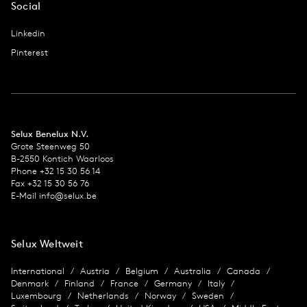
Social
Linkedin
Pinterest
Selux Benelux N.V.
Grote Steenweg 50
B-2550 Kontich Waarloos
Phone +32 15 30 56 14
Fax +32 15 30 56 76
E-Mail info@selux.be
Selux Weltweit
International
Austria
Belgium
Australia
Canada
Denmark
Finland
France
Germany
Italy
Luxembourg
Netherlands
Norway
Sweden