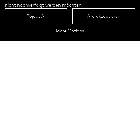
nicht nachverfolgt werden möchten.
Reject All
Alle akzeptieren
More Options
Avanza Portrait
Technische Daten
Circulare Lichtprofile
Avanza
Ein wertvoller Beitrag für die
Zukunft
Technische Spezifikation