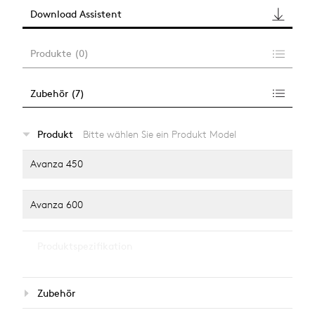
Download Assistent
Produkte
(
0
)
Zubehör
(
7
)
…
Produkt
Bitte wählen Sie ein Produkt Model
alle anzeigen
Avanza 450
Avanza 600
…
Produktspezifikation
alle anzeigen
Leuchtmittel
Zubehör