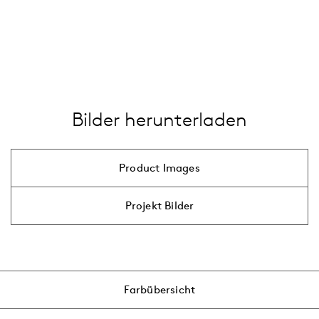
LED
Zubehörkategorie
…
Mast
alle anzeigen
Ausleger
Wandarm
Bilder herunterladen
Adapter
…
alle anzeigen
Product Images
Projekt Bilder
Farbübersicht