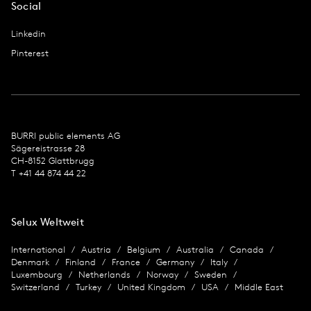
Social
Linkedin
Pinterest
BURRI public ele­ments AG
Sägereis­trasse 28
CH-8152 Glat­tbrugg
T +41 44 874 44 22
Selux Weltweit
International
Austria
Belgium
Australia
Canada
Denmark
Finland
France
Germany
Italy
Luxembourg
Netherlands
Norway
Sweden
Switzerland
Turkey
United Kingdom
USA
Middle East