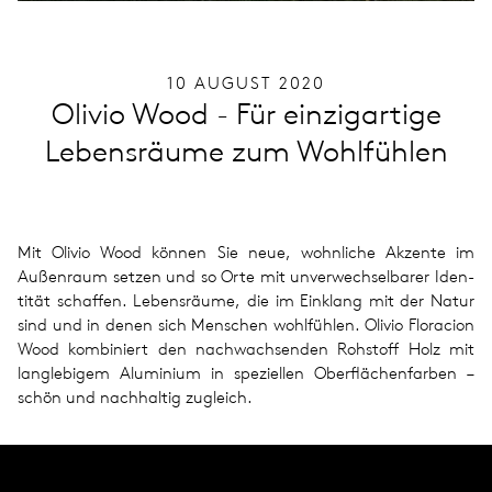
10 AUGUST 2020
Olivio Wood - Für einzigartige
Lebensräume zum Wohlfühlen
Mit Olivio Wood können Sie neue, wohn­li­che Akzente im
Außen­raum setzen und so Orte mit unver­wech­sel­ba­rer Iden­
ti­tät schaf­fen. Lebens­räume, die im Ein­klang mit der Natur
sind und in denen sich Men­schen wohl­füh­len. Olivio Flo­r­a­cion
Wood kom­bi­niert den nach­wach­sen­den Roh­stoff Holz mit
lang­le­bi­gem Alu­mi­nium in spe­zi­el­len Ober­flä­chen­far­ben –
schön und nach­hal­tig zugleich.