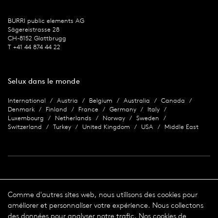
BURRI public ele­ments AG
Sägereis­trasse 28
CH-8152 Glat­tbrugg
T +41 44 874 44 22
Selux dans le monde
International
Austria
Belgium
Australia
Canada
Denmark
Finland
France
Germany
Italy
Luxembourg
Netherlands
Norway
Sweden
Switzerland
Turkey
United Kingdom
USA
Middle East
Imprimer
Comme d'autres sites web, nous utilisons des cookies pour
améliorer et personnaliser votre expérience. Nous collectons
Protection des données
Impression
des données pour analyser notre trafic. Nos cookies de