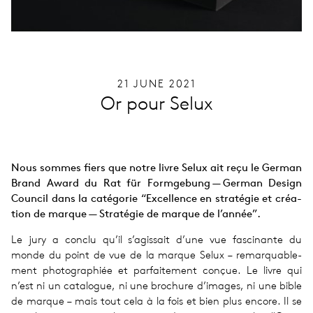
21 JUNE 2021
Or pour Selux
Nous sommes fiers que notre livre Selux ait reçu le German
Brand Award du Rat für Form­ge­bung — German Design
Coun­cil dans la caté­go­rie ​“Excel­lence en stra­té­gie et créa­
tion de marque — Stra­té­gie de marque de l’année”.
Le jury a conclu qu’il s’agissait d’une vue fas­ci­nante du
monde du point de vue de la marque Selux – remar­qua­ble­
ment pho­to­gra­phiée et par­fai­te­ment conçue. Le livre qui
n’est ni un cata­logue, ni une bro­chure d’images, ni une bible
de marque – mais tout cela à la fois et bien plus encore. Il se