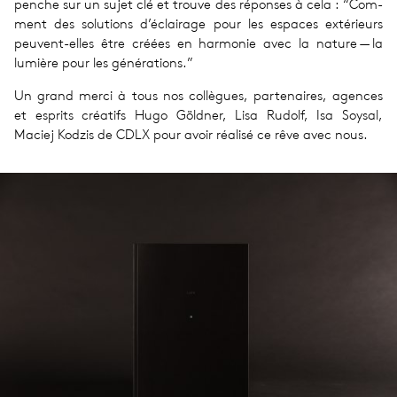
penche sur un sujet clé et trouve des réponses à cela : ​“Com­
ment des solu­tions d’éclairage pour les espaces exté­rieurs
peuvent-elles être créées en har­mo­nie avec la nature — la
lumière pour les géné­ra­tions.”
Un grand merci à tous nos col­lègues, par­te­naires, agences
et esprits créa­tifs Hugo Göld­ner, Lisa Rudolf, Isa Soysal,
Maciej Kodzis de CDLX pour avoir réa­lisé ce rêve avec nous.