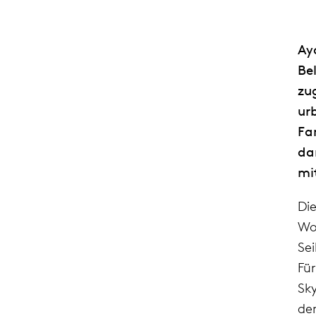
Ay
Be
zu
ur
Fa
da
mi
Di
Wo
Se
Fü
Sk
de