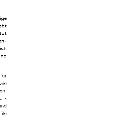
ige
ebt
tät
en-
ich
und
für
wie
en.
ark
und
ile