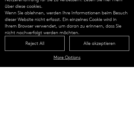
über diese cookies.
Wenn Sie ablehnen, werden Ihre Informationen beim Besuch
dieser Website nicht erfasst. Ein einzelnes Cookie wird in
Ihrem Browser verwendet, um daran zu erinnern, dass Sie
nicht nachverfolgt werden möchten.
Reject All
Alle akzeptieren
More Options
Rondero Portrait
Technische Daten
Moderne Reminiszenz an die
Rostocker Straßenleuchte
Technische Spezifikation