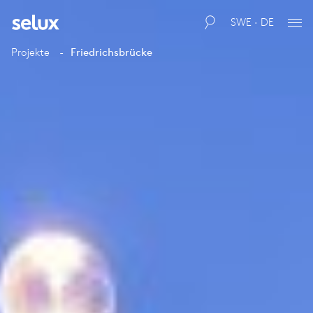
SWE · DE
Projekte
Friedrichsbrücke