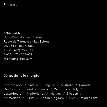
Pinterest
Selux S.A.S
Parc d´activité des Chênes
Route de Tramoyes - Les Échets
01706 MIRIBEL Cedex
T +33 (472) 2626-70
F +33 (472) 2626-79
marketing@selux.fr
Selux dans le monde
International
Austria
Belgium
Australia
Canada
Denmark
Finland
France
Germany
Italy
Luxembourg
Netherlands
Norway
Sweden
Switzerland
Turkey
United Kingdom
USA
Middle East