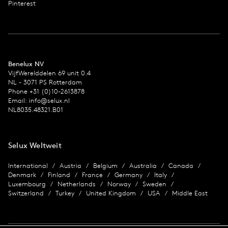
Pinterest
Benelux NV
VijfWerelddelen 69 unit 0.4
NL - 3071 PS Rotterdam
Phone +31 (0)10-2613878
Email:
info@selux.nl
NL8035.48321.B01
Selux Weltweit
International
Austria
Belgium
Australia
Canada
Denmark
Finland
France
Germany
Italy
Luxembourg
Netherlands
Norway
Sweden
Switzerland
Turkey
United Kingdom
USA
Middle East