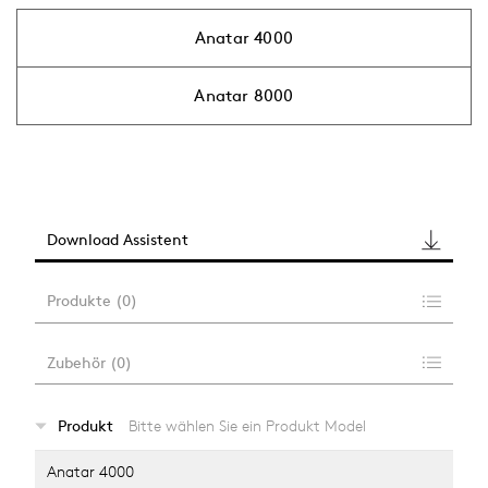
Anatar 4000
Anatar 8000
Download Assistent
Produkte
(
0
)
Zubehör
(
0
)
…
Produkt
Bitte wählen Sie ein Produkt Model
alle anzeigen
Anatar 4000