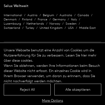
Selux Weltweit
International
Austria
Belgium
Australia
Canada
Denmark
Finland
France
Germany
Italy
Luxembourg
Netherlands
Norway
Sweden
Switzerland
Turkey
United Kingdom
USA
Middle East
Unsere Webseite benutzt eine Anzahl von Cookies um die
Nutzererfahrung für Sie zu verbessern. Lesen Sie hier mehr
Impressum
über diese cookies.
Wenn Sie ablehnen, werden Ihre Informationen beim Besuch
Datenschutz
Impressum
dieser Website nicht erfasst. Ein einzelnes Cookie wird in
Allgemeine Geschäftsbedingungen
Ihrem Browser verwendet, um daran zu erinnern, dass Sie
© 2026 Selux
nicht nachverfolgt werden möchten.
Reject All
Alle akzeptieren
Sprache
Oben
More Options