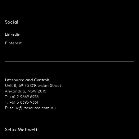
Social
Linkedin
Pinterest
Litesource and Controls
Unit 8, 69-73 O’Riordan Street
Alexandria, NSW 2015
T: +61 2 9669 6976
T: +61 3 8393 9361
E:
selux@litesource.com.au
Selux Weltweit